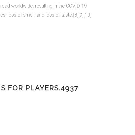
ead worldwide, resulting in the COVID-19
, loss of smell, and loss of taste.[8][9][10]
S FOR PLAYERS.4937