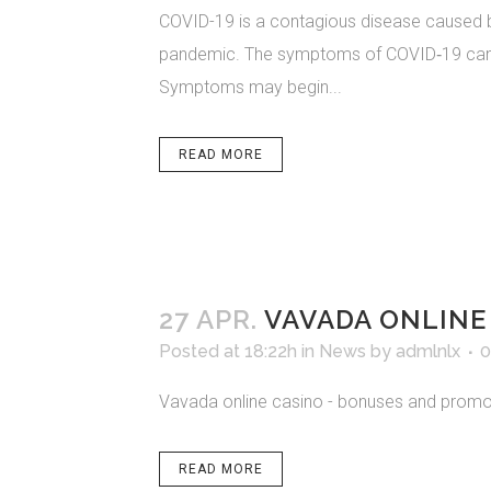
COVID-19 is a contagious disease caused b
pandemic. The symptoms of COVID‑19 can vary 
Symptoms may begin...
READ MORE
27 APR.
VAVADA ONLINE
Posted at 18:22h
in
News
by
admlnlx
0
Vavada online casino - bonuses and promo
READ MORE