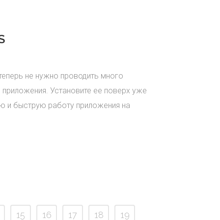
S
 теперь не нужно проводить много
 приложения. Установите ее поверх уже
ую и быструю работу приложения на
15
16
17
18
19