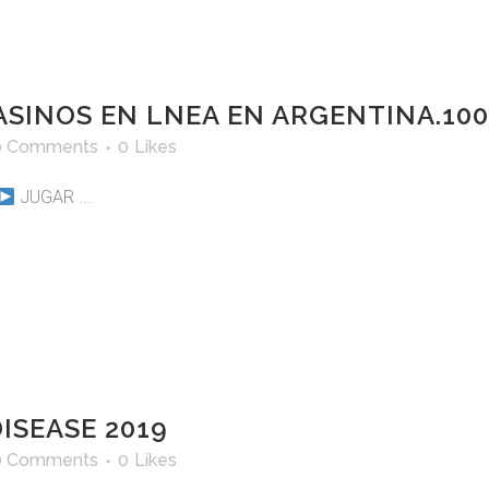
SINOS EN LNEA EN ARGENTINA.1004
0 Comments
0
Likes
JUGAR ...
ISEASE 2019
0 Comments
0
Likes