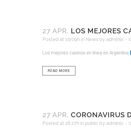
27 APR.
LOS MEJORES CA
Posted at 19:09h
in
News
by
admlnlx
Los mejores casinos en línea en Argentina
READ MORE
27 APR.
CORONAVIRUS D
Posted at 18:27h
in
public
by
admlnlx