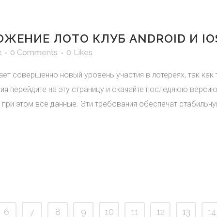
ЖЕНИЕ ЛОТО КЛУБ ANDROID И IO
x
0 Comments
0
Likes
ает совершенно новый уровень участия в лотереях, так как
я перейдите на эту страницу и скачайте последнюю версию
 при этом все данные. Эти требования обеспечат стабильн
6
7
8
9
10
11
12
13
14