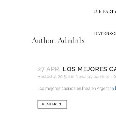
DIE PART
DATENSC
Author: Admlnlx
27 APR.
LOS MEJORES CA
Posted at 20:51h
in
News
by
admlnlx
0
Los mejores casinos en línea en Argentina
READ MORE