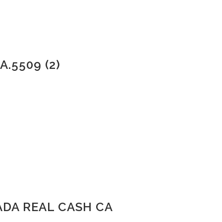
.5509 (2)
ADA REAL CASH CA