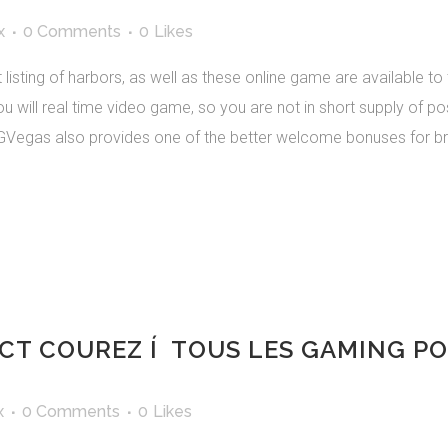
x
0 Comments
0
Likes
isting of harbors, as well as these online game are available to 
u will real time video game, so you are not in short supply of po
GGVegas also provides one of the better welcome bonuses for br
ECT COUREZ Í TOUS LES GAMING P
x
0 Comments
0
Likes