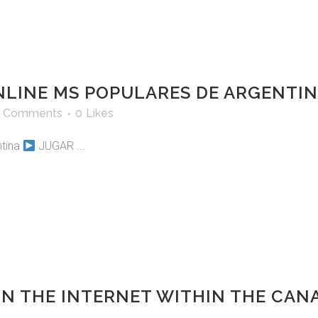
LINE MS POPULARES DE ARGENTINA
 Comments
0
Likes
ntina
JUGAR ...
ON THE INTERNET WITHIN THE CAN