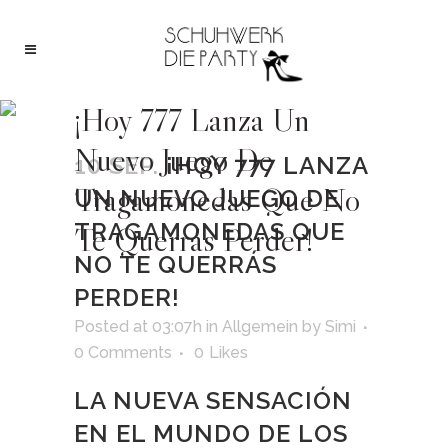
¡Hoy 777 Lanza Un
Nuevo Juego De
10 SEP.
¡HOY 777 LANZA
Tragamonedas Que No
UN NUEVO JUEGO DE
TRAGAMONEDAS QUE
Te Querrás Perder!
NO TE QUERRÁS
PERDER!
Posted at 03:07h
in
Allgemein
by
Simi
0 Comments
0
Likes
LA NUEVA SENSACIÓN
EN EL MUNDO DE LOS