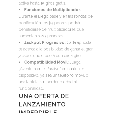
activa hasta 15 giros gratis.
Funciones de Multiplicador:
Durante el juego base y en las rondas de
bonificación, los jugadores podrán
beneficiarse de multiplicadores que
aumentan sus ganancias.
Jackpot Progresivo:
Cada apuesta
te acerca a la posibilidad de ganar el gran
jackpot que crecerá con cada giro.
Compatibilidad Móvil:
Juega
„Aventura en el Paraíso“ en cualquier
dispositivo, ya sea un teléfono móvil o
una tableta, sin perder calidad ni
funcionalidad.
UNA OFERTA DE
LANZAMIENTO
IMPERDIBLE