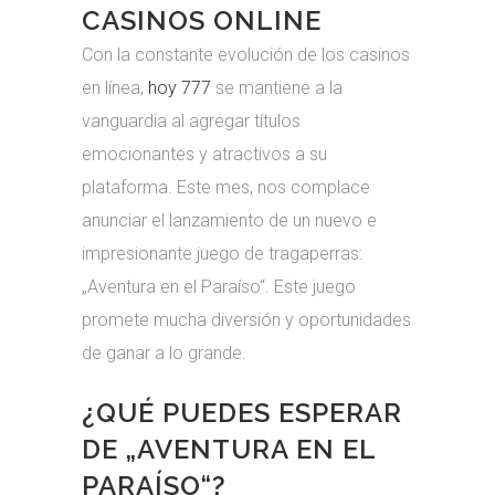
CASINOS ONLINE
Con la constante evolución de los casinos
en línea,
hoy 777
se mantiene a la
vanguardia al agregar títulos
emocionantes y atractivos a su
plataforma. Este mes, nos complace
anunciar el lanzamiento de un nuevo e
impresionante juego de tragaperras:
„Aventura en el Paraíso“. Este juego
promete mucha diversión y oportunidades
de ganar a lo grande.
¿QUÉ PUEDES ESPERAR
DE „AVENTURA EN EL
PARAÍSO“?