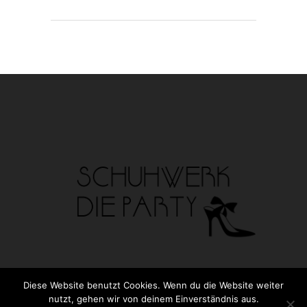
Diese Website benutzt Cookies. Wenn du die Website weiter
nutzt, gehen wir von deinem Einverständnis aus.