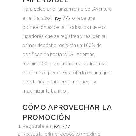
Para celebrar el lanzamiento de „Aventura
en el Paraíso“,
hoy 777
ofrece una
promoción especial. Todos los nuevos
jugadores que se registren y realicen su
primer depósito recibirán un 100% de
bonificación hasta 200€. Además,
recibirán 50 giros gratis que podrán usar
en el nuevo juego. Esta oferta es una gran
oportunidad para probar el juego y
maximizar tu bankroll.
CÓMO APROVECHAR LA
PROMOCIÓN
Regístrate en
hoy 777
.
Realiza tu primer depósito (máximo